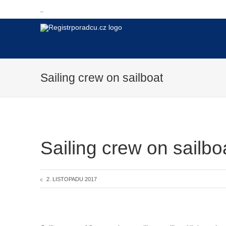
Skip to navigation
_
Registrporadcu.cz
Registr poradců ELIXIR
Sailing crew on sailboat
Sailing crew on sailbo
2. LISTOPADU 2017