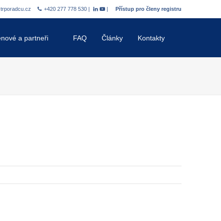
strporadcu.cz
+420 277 778 530 |
|
Přístup pro členy registru
enové a partneři
FAQ
Články
Kontakty