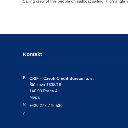
Sailing crew of five people on sailboat sailing. High angle 
Kontakt
Address:
CRIF – Czech Credit Bureau, a. s.
Štětkova 1638/18
140 00 Praha 4
Mapa
Phone number:
+420 277 778 530
Email address: