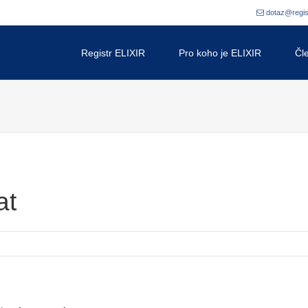
dotaz@regi
Skip to content
Registr ELIXIR
Pro koho je ELIXIR
Čl
at