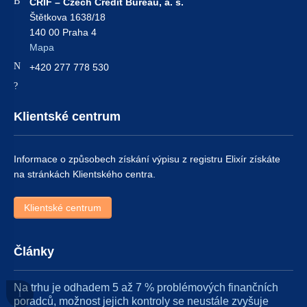
CRIF – Czech Credit Bureau, a. s.
Štětkova 1638/18
140 00 Praha 4
Mapa
Phone number:
+420 277 778 530
Email address:
Klientské centrum
Informace o způsobech získání výpisu z registru Elixír získáte
na stránkách Klientského centra.
Klientské centrum
Články
Na trhu je odhadem 5 až 7 % problémových finančních
poradců, možnost jejich kontroly se neustále zvyšuje